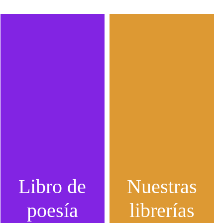
Libro de
Nuestras
poesía
librerías