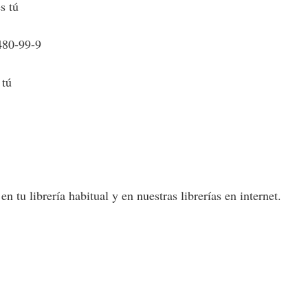
s tú
480-99-9
 tú
 tu librería habitual y en nuestras librerías en internet.