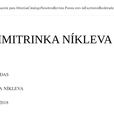
ación para librerías
Cátalogo
Nosotros
Revista Poesia eres tu
Escritores
Booktraile
DIMITRINKA NÍKLEVA
IDAS
A NÍKLEVA
 2018