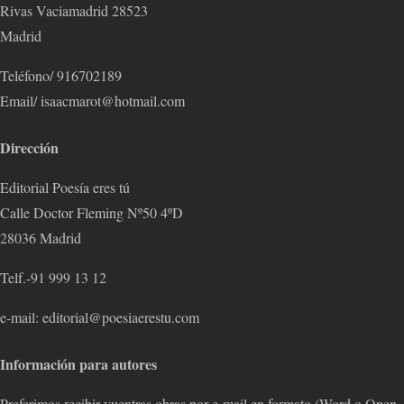
Rivas Vaciamadrid 28523
Madrid
Teléfono/ 916702189
Email/ isaacmarot@hotmail.com
Dirección
Editorial Poesía eres tú
Calle Doctor Fleming Nº50 4ºD
28036 Madrid
Telf.-91 999 13 12
e-mail: editorial@poesiaerestu.com
Información para autores
Preferimos recibir vuentras obras por e-mail en formato (Word o Open