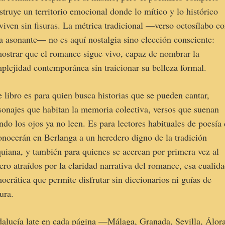
struye un territorio emocional donde lo mítico y lo histórico
viven sin fisuras. La métrica tradicional —verso octosílabo c
a asonante— no es aquí nostalgia sino elección consciente:
ostrar que el romance sigue vivo, capaz de nombrar la
plejidad contemporánea sin traicionar su belleza formal.
e libro es para quien busca historias que se pueden cantar,
sonajes que habitan la memoria colectiva, versos que suenan
ndo los ojos ya no leen. Es para lectores habituales de poesía
onocerán en Berlanga a un heredero digno de la tradición
quiana, y también para quienes se acercan por primera vez al
ero atraídos por la claridad narrativa del romance, esa cualid
ocrática que permite disfrutar sin diccionarios ni guías de
tura.
alucía late en cada página —Málaga, Granada, Sevilla, Álo