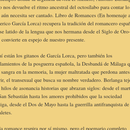
o nos devuelve el ritmo ancestral del octosílabo para contar lo
 aún necesita ser cantado. Libro de Romances (En homenaje 
erico García Lorca) recupera la tradición del romancero espa
e latido de la lengua que nos hermana desde el Siglo de Or
a convierte en espejo de nuestro presente.
í están los gitanos de García Lorca, pero también los
ilamientos de la posguerra española, la Desbandá de Málaga 
 sangra en la memoria, la mujer maltratada que perdona antes
ir, el transexual que busca su nombre verdadero. Berlanga tej
 hilos de asonancia historias que abrazan siglos: desde el mart
San Sebastián hasta los amores prohibidos que la sociedad
tiga, desde el Dos de Mayo hasta la guerrilla antifranquista de
aletes.
a romance respira por sí mismo, pero el poemario completo