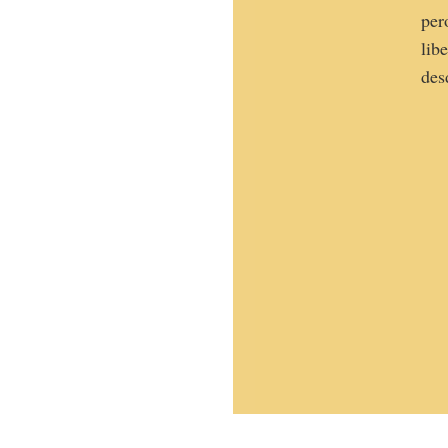
per
lib
des