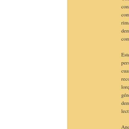
con
con
rim
dem
com
Est
per
cua
rec
lor
gén
dem
lec
And