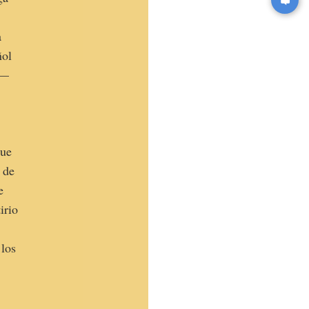
a
ñol
o—
que
 de
e
irio
 los