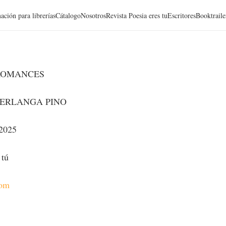
ación para librerías
Cátalogo
Nosotros
Revista Poesia eres tu
Escritores
Booktraile
ROMANCES
ERLANGA PINO
 2025
 tú
com