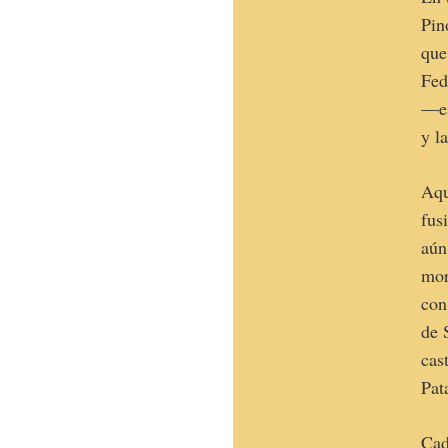
Pin
que
Fed
—es
y l
Aqu
fus
aún
mor
con
de 
cas
Pat
Cad