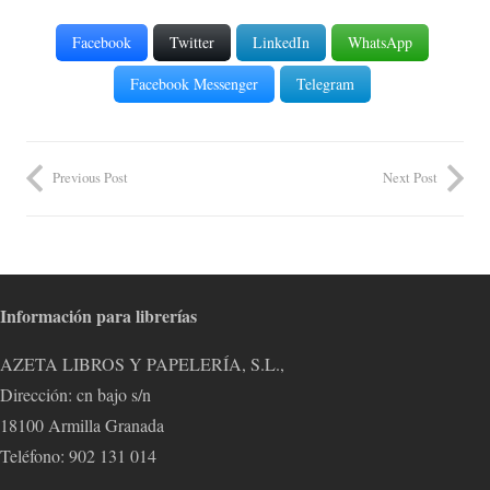
Facebook
Twitter
LinkedIn
WhatsApp
Facebook Messenger
Telegram
Previous Post
Next Post
Información para librerías
AZETA LIBROS Y PAPELERÍA, S.L.,
Dirección: cn bajo s/n
18100 Armilla Granada
Teléfono: 902 131 014