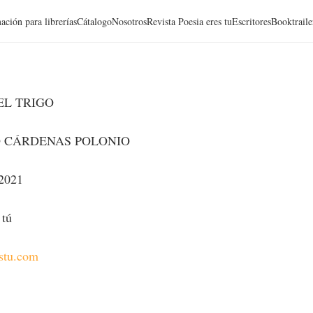
ación para librerías
Cátalogo
Nosotros
Revista Poesia eres tu
Escritores
Booktraile
EL TRIGO
 CÁRDENAS POLONIO
 2021
 tú
estu.com