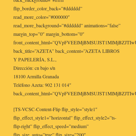
flip_border_color_back=”#dddddd”
read_more_color=”#000000″
read_more_background=”#dddddd” animations=”false”
margin_top=”0″ margin_bottom=”0″
front_content_html=”QVpFVEElMjBMSUJST1MlMjB
back_title=”AZETA” back_content=”AZETA LIBROS
Y PAPELERÍA, S.L.,
Dirección: cn bajo s/n
18100 Armilla Granada
Teléfono Azeta: 902 131 014″
back_content_html=”QVpFVEElMjBMSUJST1MlMjBZ
[TS-VCSC-Content-Flip flip_style=”style1″
flip_effect_style1=”horizontal” flip_effect_style2=”ts-
flip-right” flip_effect_speed=”medium”
flip_size_auto=”true” flip_size=”200″