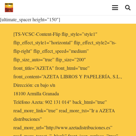
[ultimate_spacer height=”150″]
[TS-VCSC-Content-Flip flip_style=”style1″
flip_effect_style1=”horizontal” flip_effect_style2=”ts-
flip-right” flip_effect_speed=”medium”
flip_size_auto=”true” flip_size=”200″
front_title=”AZETA” front_html=”true”
front_content=”AZETA LIBROS Y PAPELERÍA, S.L.,
Dirección: cn bajo s/n
18100 Armilla Granada
Teléfono Azeta: 902 131 014″ back_html=”true”
read_more_link=”true” read_more_txt=”Ir a AZETA
distribuciones”
read_more_url=”http://www.azetadistribuciones.es”
read_more_target=”_blank” front_icon_replace=”true”