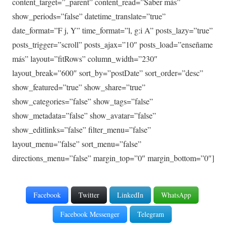
content_target=”_parent” content_read=”Saber más”
show_periods=”false” datetime_translate=”true”
date_format=”F j, Y” time_format=”l, g:i A” posts_lazy=”true”
posts_trigger=”scroll” posts_ajax=”10″ posts_load=”enseñame
más” layout=”fitRows” column_width=”230″
layout_break=”600″ sort_by=”postDate” sort_order=”desc”
show_featured=”true” show_share=”true”
show_categories=”false” show_tags=”false”
show_metadata=”false” show_avatar=”false”
show_editlinks=”false” filter_menu=”false”
layout_menu=”false” sort_menu=”false”
directions_menu=”false” margin_top=”0″ margin_bottom=”0″]
Facebook
Twitter
LinkedIn
WhatsApp
Facebook Messenger
Telegram