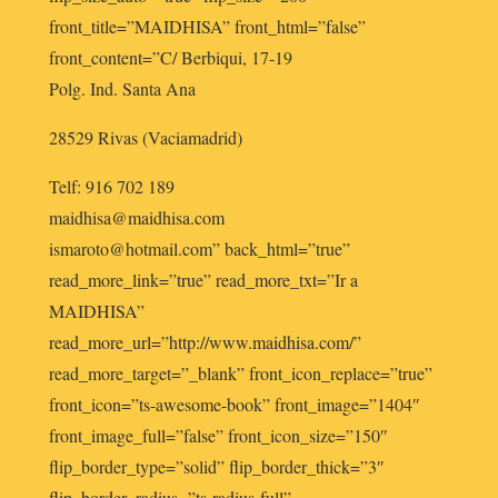
front_title=”MAIDHISA” front_html=”false”
front_content=”C/ Berbiqui, 17-19
Polg. Ind. Santa Ana
28529 Rivas (Vaciamadrid)
Telf: 916 702 189
maidhisa@maidhisa.com
ismaroto@hotmail.com” back_html=”true”
read_more_link=”true” read_more_txt=”Ir a
MAIDHISA”
read_more_url=”http://www.maidhisa.com/”
read_more_target=”_blank” front_icon_replace=”true”
front_icon=”ts-awesome-book” front_image=”1404″
front_image_full=”false” front_icon_size=”150″
flip_border_type=”solid” flip_border_thick=”3″
flip_border_radius=”ts-radius-full”