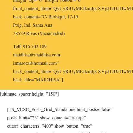
front_content_html=”QyUyRiUyMEJlcmJpcXVpJTJ
back_content=”C/ Berbiqui, 17-19
Polg. Ind. Santa Ana
28529 Rivas (Vaciamadrid)
Telf: 916 702 189
maidhisa@maidhisa.com
ismaroto@hotmail.com”
back_content_html=”QyUyRiUyMEJlcmJpcXVpJTJDJ
back_title=”MAIDHISA”]
[ultimate_spacer height=”150″]
[TS_VCSC_Posts_Grid_Standalone limit_posts=”false”
posts_limit=”25″ show_content=”excerpt”
cutoff_characters=”400″ show_button=”true”