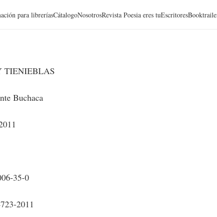
ación para librerías
Cátalogo
Nosotros
Revista Poesia eres tu
Escritores
Booktraile
 TIENIEBLAS
nte Buchaca
 2011
006-35-0
4723-2011