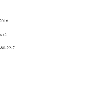
 2016
s tú
480-22-7