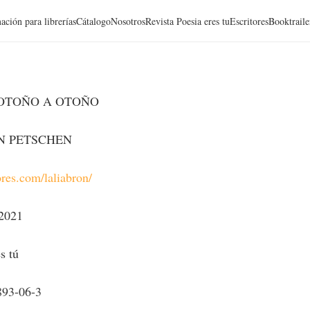
ación para librerías
Cátalogo
Nosotros
Revista Poesia eres tu
Escritores
Booktraile
 OTOÑO A OTOÑO
N PETSCHEN
ores.com/laliabron/
 2021
s tú
893-06-3