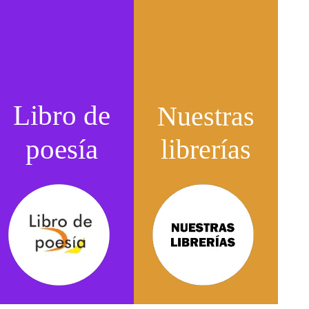
Libro de
Nuestras
poesía
librerías