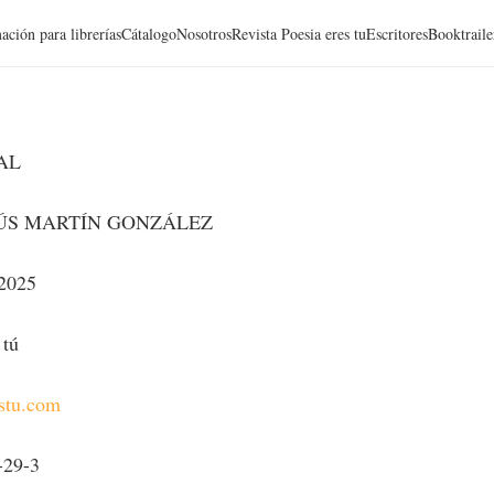
ación para librerías
Cátalogo
Nosotros
Revista Poesia eres tu
Escritores
Booktraile
AL
ÚS MARTÍN GONZÁLEZ
 2025
 tú
estu.com
-29-3