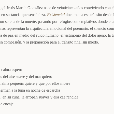
gel Jesús Martín González nace de veinticinco años conviviendo con el
 en sustancia que sensibiliza.
Existencial
documenta ese tránsito desde l
ión serena de la muerte, pasando por refugios contemplativos donde el a
mas representan la arquitectura emocional del poemario: el silencio co
da de paz en medio del ruido humano, el testimonio del dolor ajeno, la 
en compasión, y la preparación para el tránsito final sin miedo.
n calma espero
s del aire suave y del mar quiero
i alma pequeña quiere y que por ellos muere
uermen a la luna en noche de escarcha
, en su cuna, la arropan suaves y ella cae rendida
de encaje