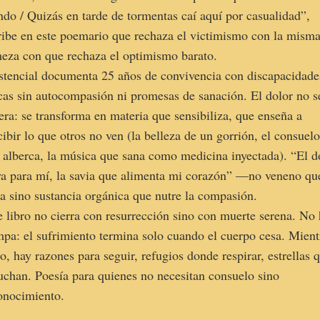
do / Quizás en tarde de tormentas caí aquí por casualidad”,
ribe en este poemario que rechaza el victimismo con la mism
meza con que rechaza el optimismo barato.
stencial documenta 25 años de convivencia con discapacidade
icas sin autocompasión ni promesas de sanación. El dolor no s
era: se transforma en materia que sensibiliza, que enseña a
cibir lo que otros no ven (la belleza de un gorrión, el consuel
 alberca, la música que sana como medicina inyectada). “El d
ya para mí, la savia que alimenta mi corazón” —no veneno qu
a sino sustancia orgánica que nutre la compasión.
e libro no cierra con resurrección sino con muerte serena. No
mpa: el sufrimiento termina solo cuando el cuerpo cesa. Mient
to, hay razones para seguir, refugios donde respirar, estrellas 
uchan. Poesía para quienes no necesitan consuelo sino
onocimiento.