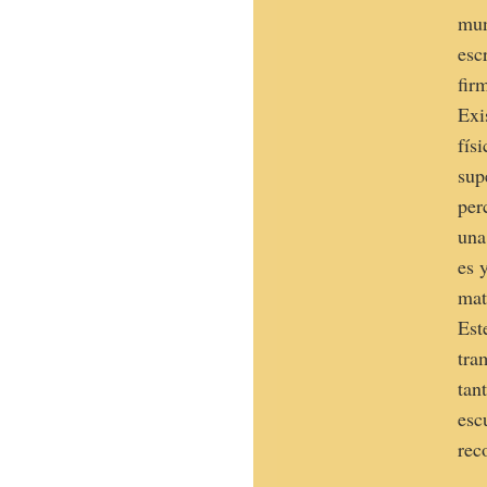
mun
esc
fir
Exi
fís
sup
per
una
es 
mat
Est
tra
tan
esc
rec