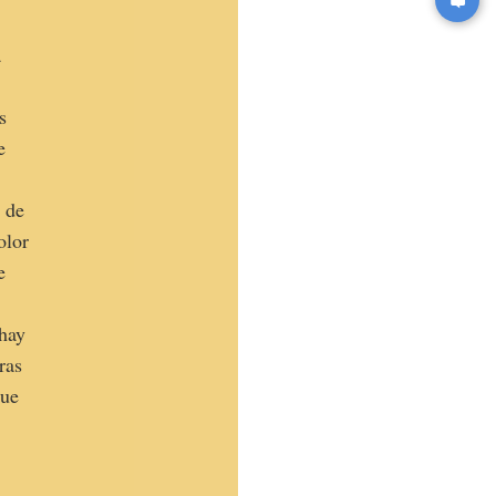
a
s
e
o de
olor
e
 hay
ras
que