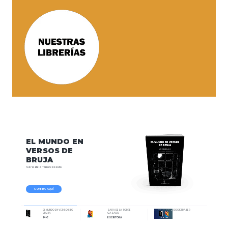
EL
MUNDO
EN
VERSOS
DE
BRUJA
Sara
de
la
Torre
Casado
COMPRA AQUÍ
EL MUNDO EN VERSOS DE
SARA DE LA TORRE
BOOKTRAILER
BRUJA
CASADO
14 €
ESCRITORA