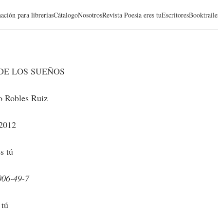
ación para librerías
Cátalogo
Nosotros
Revista Poesia eres tu
Escritores
Booktraile
DE LOS SUEÑOS
o Robles Ruiz
 2012
s tú
006-49-7
 tú