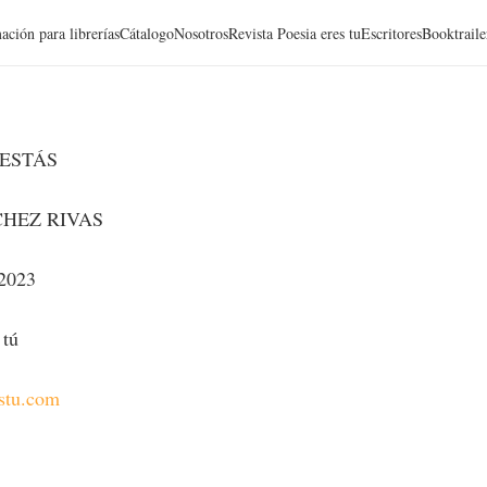
ación para librerías
Cátalogo
Nosotros
Revista Poesia eres tu
Escritores
Booktraile
ESTÁS
CHEZ RIVAS
 2023
 tú
estu.com