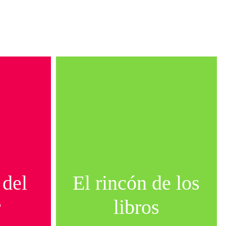
 del
El rincón de los
r
libros