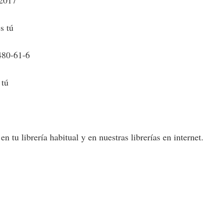
s tú
480-61-6
 tú
 tu librería habitual y en nuestras librerías en internet.