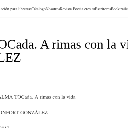
ación para librerías
Cátalogo
Nosotros
Revista Poesia eres tu
Escritores
Booktraile
da. A rimas con la v
LEZ
MA TOCada. A rimas con la vida
ONFORT GONZÁLEZ
 2017