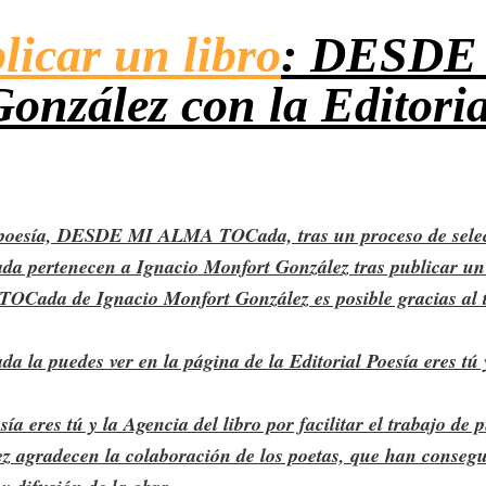
licar un libro
: DESDE
onzález con la Editoria
 poesía, DESDE MI ALMA TOCada, tras un proceso de selecci
ertenecen a Ignacio Monfort González tras publicar un lib
da de Ignacio Monfort González es posible gracias al trab
 puedes ver en la página de la Editorial Poesía eres tú y 
sía eres tú y la Agencia del libro por facilitar el trabaj
ez agradecen la colaboración de los poetas, que han consegu