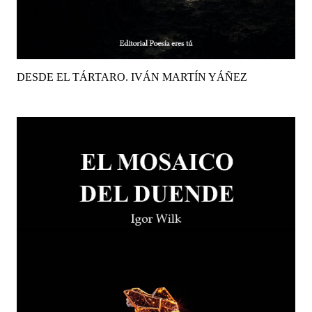
DESDE EL TÁRTARO. IVÁN MARTÍN YÁÑEZ