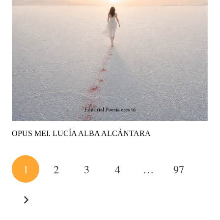
OPUS MEI. LUCÍA ALBA ALCÁNTARA
1
2
3
4
…
97