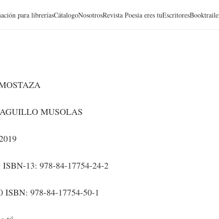
ación para librerías
Cátalogo
Nosotros
Revista Poesia eres tu
Escritores
Booktraile
 MOSTAZA
AGUILLO MUSOLAS
 2019
9 ISBN-13: 978-84-17754-24-2
0 ISBN: 978-84-17754-50-1