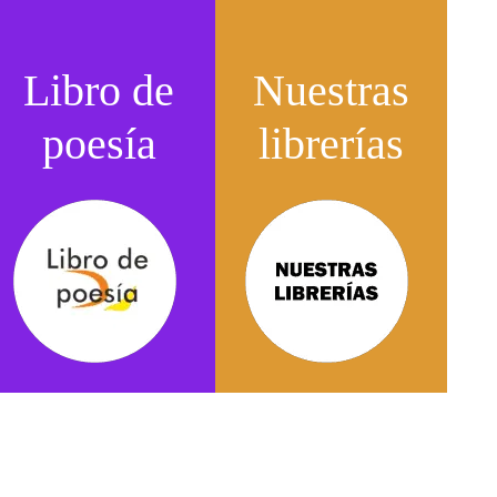
Libro de
Nuestras
poesía
librerías