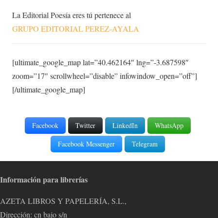
La Editorial Poesía eres tú pertenece al
GRUPO EDITORIAL PEREZ-AYALA
[ultimate_google_map lat=”40.462164″ lng=”-3.687598″
zoom=”17″ scrollwheel=”disable” infowindow_open=”off”]
[/ultimate_google_map]
Facebook
Twitter
LinkedIn
WhatsApp
Facebook Messenger
Telegram
Información para librerías
AZETA LIBROS Y PAPELERÍA, S.L.,
Dirección: cn bajo s/n