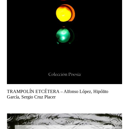
TRAMPOLÍN ETCÉTERA – Alfonso López, Hipólito
García, Sergio Cruz Placer